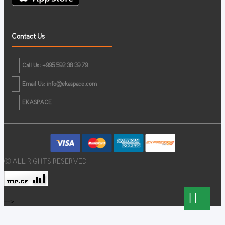
Contact Us
Call Us: +995 592 38 39 79
Email Us:
info@ekaspace.com
EKASPACE
© ALL RIGHTS RESERVED
-->