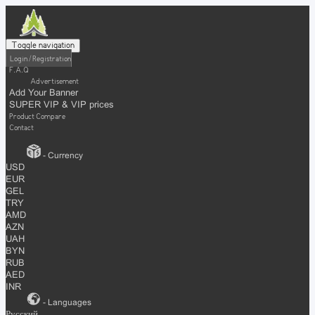
Toggle navigation
Login / Registration
F.A.Q
Advertisement
Add Your Banner
SUPER VIP & VIP prices
Product Compare
Contact
- Currency
USD
EUR
GEL
TRY
AMD
AZN
UAH
BYN
RUB
AED
INR
- Languages