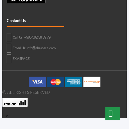
Contact Us
Call Us: +995 592 38 39 79
Email Us:
info@ekaspace.com
EKASPACE
© ALL RIGHTS RESERVED
-->