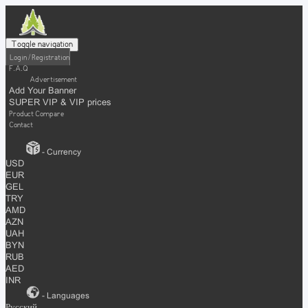
Toggle navigation
Login / Registration
F.A.Q
Advertisement
Add Your Banner
SUPER VIP & VIP prices
Product Compare
Contact
- Currency
USD
EUR
GEL
TRY
AMD
AZN
UAH
BYN
RUB
AED
INR
- Languages