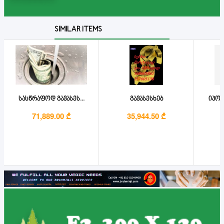
SIMILAR ITEMS
სასწრაფოდ გავასეს...
გავასესხებ
იპოთ
71,889.00 ₾
35,944.50 ₾