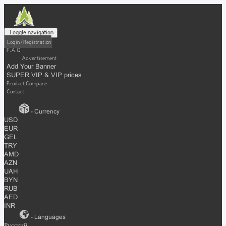
Toggle navigation
Login / Registration
F.A.Q
Advertisement
Add Your Banner
SUPER VIP & VIP prices
Product Compare
Contact
- Currency
USD
EUR
GEL
TRY
AMD
AZN
UAH
BYN
RUB
AED
INR
- Languages