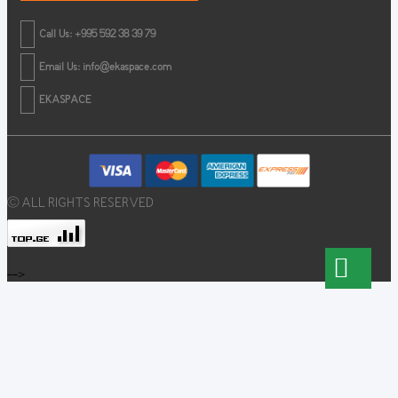
Call Us: +995 592 38 39 79
Email Us:
info@ekaspace.com
EKASPACE
© ALL RIGHTS RESERVED
-->