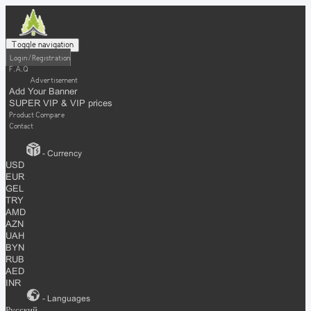
Toggle navigation
Login / Registration
F.A.Q
Advertisement
Add Your Banner
SUPER VIP & VIP prices
Product Compare
Contact
- Currency
USD
EUR
GEL
TRY
AMD
AZN
UAH
BYN
RUB
AED
INR
- Languages