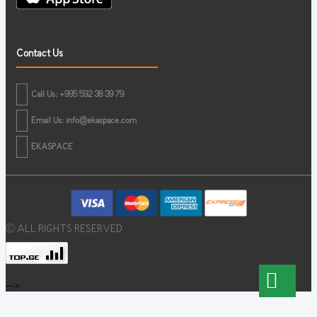
Contact Us
Call Us: +995 592 38 39 79
Email Us:
info@ekaspace.com
EKASPACE
© ALL RIGHTS RESERVED
-->