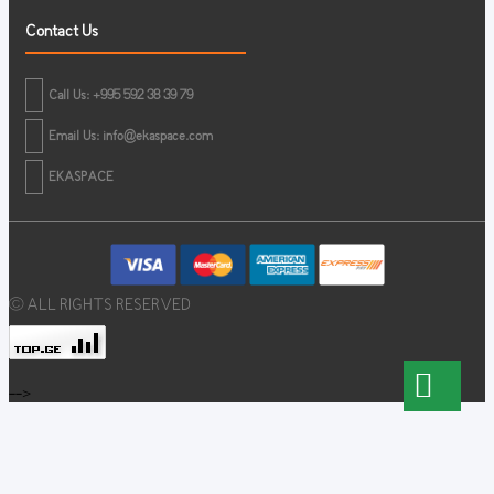
Contact Us
Call Us: +995 592 38 39 79
Email Us:
info@ekaspace.com
EKASPACE
© ALL RIGHTS RESERVED
-->