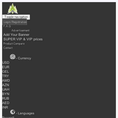
Toggle navigation
Login / Registration
F.A.Q
Advertisement
Add Your Banner
SUPER VIP & VIP prices
Product Compare
Contact
- Currency
USD
EUR
GEL
TRY
AMD
AZN
UAH
BYN
RUB
AED
INR
- Languages