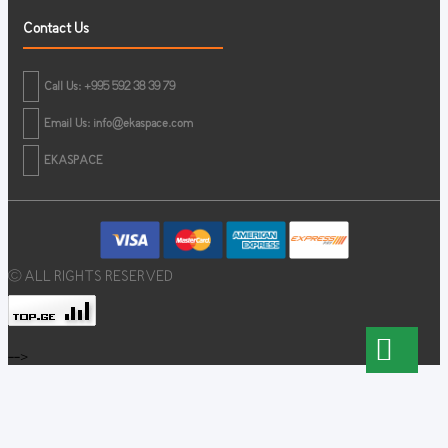
Contact Us
Call Us: +995 592 38 39 79
Email Us:
info@ekaspace.com
EKASPACE
© ALL RIGHTS RESERVED
-->