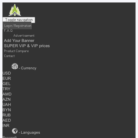
Toggle navigation
Login / Registration
F.A.Q
Advertisement
Add Your Banner
SUPER VIP & VIP prices
Product Compare
Contact
- Currency
USD
EUR
GEL
TRY
AMD
AZN
UAH
BYN
RUB
AED
INR
- Languages