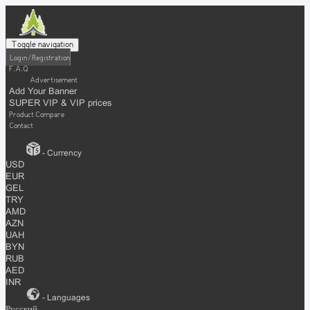
Toggle navigation
Login / Registration
F.A.Q
Advertisement
Add Your Banner
SUPER VIP & VIP prices
Product Compare
Contact
- Currency
USD
EUR
GEL
TRY
AMD
AZN
UAH
BYN
RUB
AED
INR
- Languages