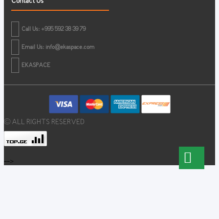
Contact Us
Call Us: +995 592 38 39 79
Email Us:
info@ekaspace.com
EKASPACE
© ALL RIGHTS RESERVED
-->