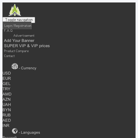
Toggle navigation
Login / Registration
F.A.Q
Advertisement
Add Your Banner
SUPER VIP & VIP prices
Product Compare
Contact
- Currency
USD
EUR
GEL
TRY
AMD
AZN
UAH
BYN
RUB
AED
INR
- Languages