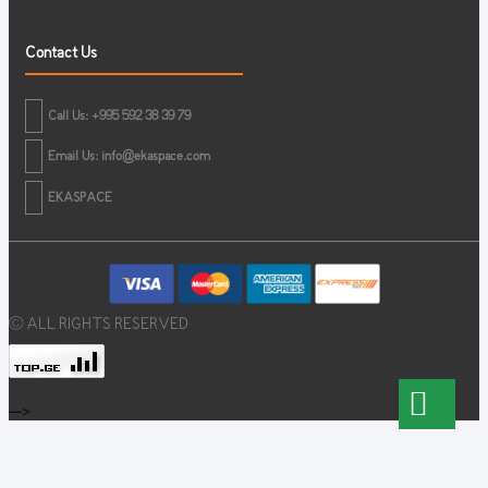
Contact Us
Call Us: +995 592 38 39 79
Email Us:
info@ekaspace.com
EKASPACE
© ALL RIGHTS RESERVED
-->