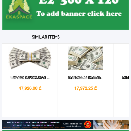
SIMILAR ITEMS
სწრაფი იპოთეკური ...
გავასესხებ თანხებ...
სესხ
47,926.00 ₾
17,972.25 ₾