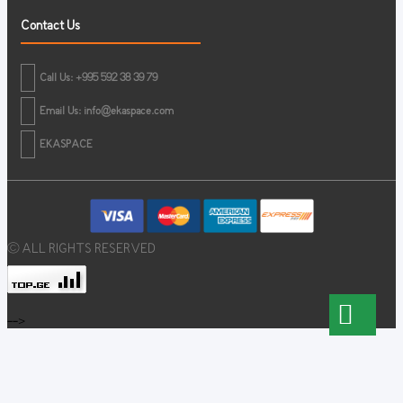
Contact Us
Call Us: +995 592 38 39 79
Email Us:
info@ekaspace.com
EKASPACE
© ALL RIGHTS RESERVED
-->