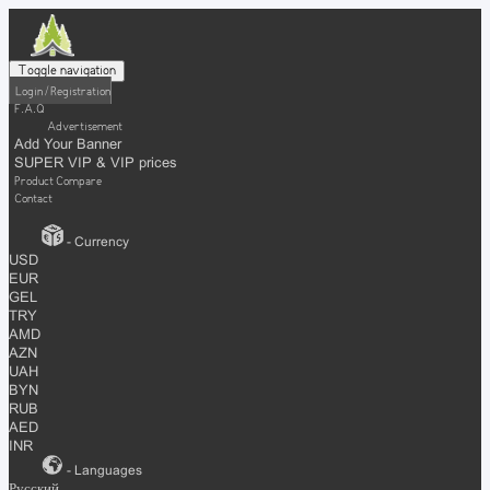
Toggle navigation
Login / Registration
F.A.Q
Advertisement
Add Your Banner
SUPER VIP & VIP prices
Product Compare
Contact
- Currency
USD
EUR
GEL
TRY
AMD
AZN
UAH
BYN
RUB
AED
INR
- Languages