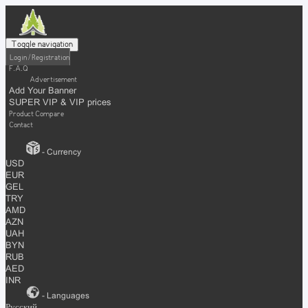
Toggle navigation
Login / Registration
F.A.Q
Advertisement
Add Your Banner
SUPER VIP & VIP prices
Product Compare
Contact
- Currency
USD
EUR
GEL
TRY
AMD
AZN
UAH
BYN
RUB
AED
INR
- Languages