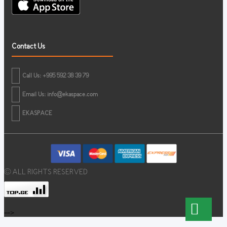
Contact Us
Call Us: +995 592 38 39 79
Email Us:
info@ekaspace.com
EKASPACE
© ALL RIGHTS RESERVED
-->