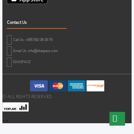
Contact Us
Call Us: +995 592 38 39 79
Email Us:
info@ekaspace.com
EKASPACE
© ALL RIGHTS RESERVED
-->