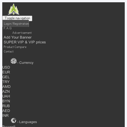
Toggle navigation
Login / Registration
F.A.Q
Advertisement
Add Your Banner
SUPER VIP & VIP prices
Product Compare
Contact
- Currency
USD
EUR
GEL
TRY
AMD
AZN
UAH
BYN
RUB
AED
INR
- Languages