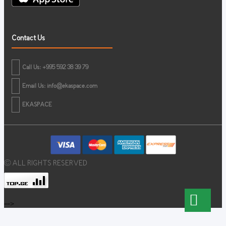
Contact Us
Call Us: +995 592 38 39 79
Email Us:
info@ekaspace.com
EKASPACE
© ALL RIGHTS RESERVED
-->