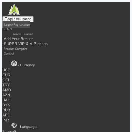
Toggle navigation
Login / Registration
F.A.Q
Advertisement
Add Your Banner
SUPER VIP & VIP prices
Product Compare
Contact
- Currency
USD
EUR
GEL
TRY
AMD
AZN
UAH
BYN
RUB
AED
INR
- Languages