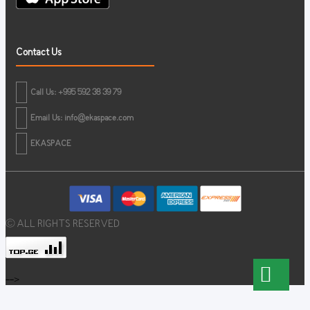
Contact Us
Call Us: +995 592 38 39 79
Email Us:
info@ekaspace.com
EKASPACE
© ALL RIGHTS RESERVED
-->