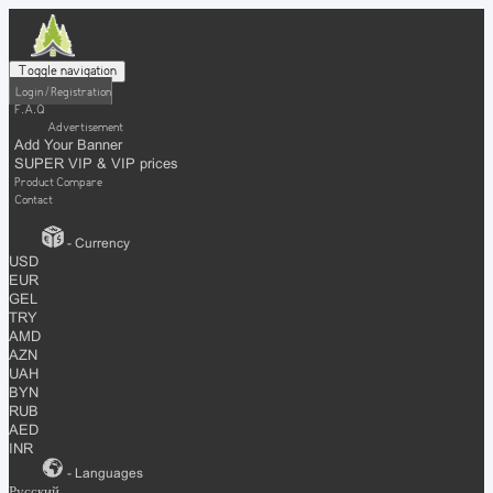
Toggle navigation
Login / Registration
F.A.Q
Advertisement
Add Your Banner
SUPER VIP & VIP prices
Product Compare
Contact
- Currency
USD
EUR
GEL
TRY
AMD
AZN
UAH
BYN
RUB
AED
INR
- Languages