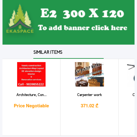
SIMILAR ITEMS
Architecture, Con...
Carpenter work
CAS
Price Negotiable
371.02 ₾