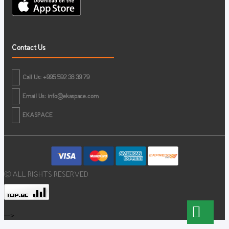
Contact Us
Call Us: +995 592 38 39 79
Email Us:
info@ekaspace.com
EKASPACE
© ALL RIGHTS RESERVED
-->