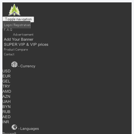
Toggle navigation
Login / Registration
F.A.Q
Advertisement
Add Your Banner
SUPER VIP & VIP prices
Product Compare
Contact
- Currency
USD
EUR
GEL
TRY
AMD
AZN
UAH
BYN
RUB
AED
INR
- Languages