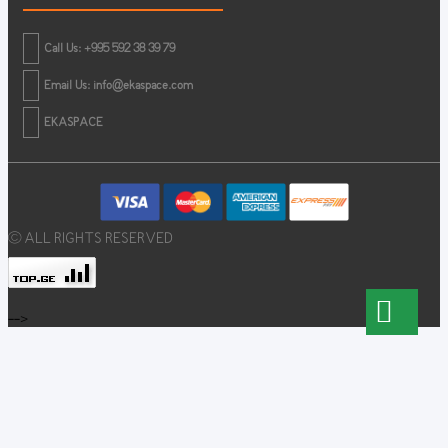
Call Us: +995 592 38 39 79
Email Us:
info@ekaspace.com
EKASPACE
© ALL RIGHTS RESERVED
-->