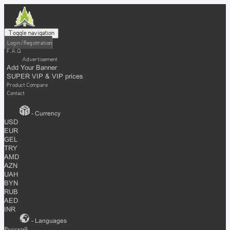
Toggle navigation
Login / Registration
F.A.Q
Advertisement
Add Your Banner
SUPER VIP & VIP prices
Product Compare
Contact
- Currency
USD
EUR
GEL
TRY
AMD
AZN
UAH
BYN
RUB
AED
INR
- Languages