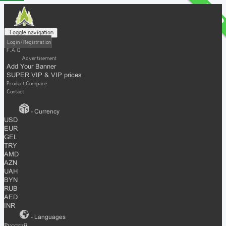
Toggle navigation
Login / Registration
F.A.Q
Advertisement
Add Your Banner
SUPER VIP & VIP prices
Product Compare
Contact
- Currency
USD
EUR
GEL
TRY
AMD
AZN
UAH
BYN
RUB
AED
INR
- Languages