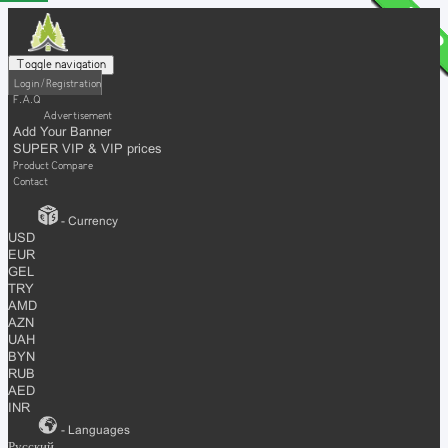
Toggle navigation
Login / Registration
F.A.Q
Advertisement
Add Your Banner
SUPER VIP & VIP prices
Product Compare
Contact
- Currency
USD
EUR
GEL
TRY
AMD
AZN
UAH
BYN
RUB
AED
INR
- Languages