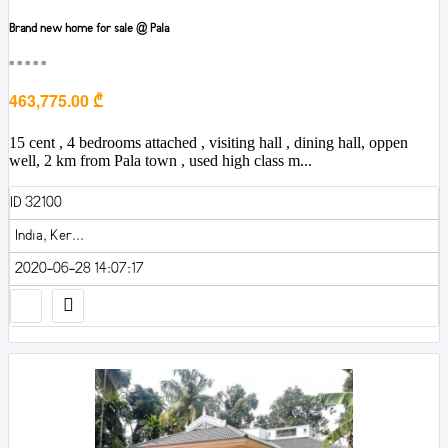
Brand new home for sale @ Pala
■■■■■
463,775.00 ₾
15 cent , 4 bedrooms attached , visiting hall , dining hall, oppen
well, 2 km from Pala town , used high class m...
ID 32100
India, Ker...
2020-06-28 14:07:17