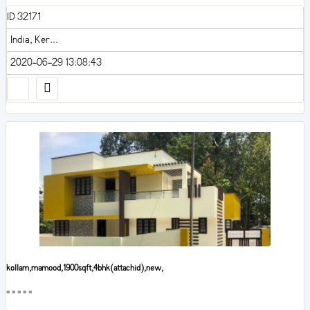
ID 32171
India, Ker...
2020-06-29 13:08:43
kollam,mamood,1900sqft,4bhk(attachid),new,
■■■■■