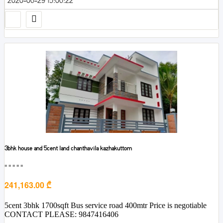
2020-06-29 15:06:22
3bhk house and 5cent land chanthavila kazhakuttom
■■■■■
241,163.00 ₾
5cent 3bhk 1700sqft Bus service road 400mtr Price is negotiable
CONTACT PLEASE: 9847416406