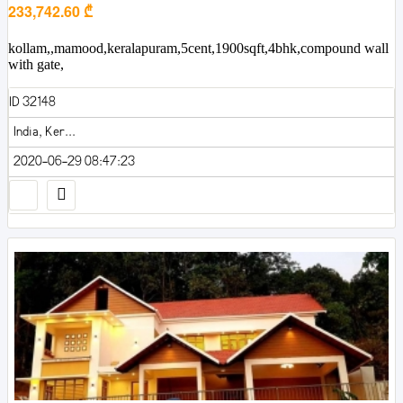
233,742.60 ₾
kollam,,mamood,keralapuram,5cent,1900sqft,4bhk,compound wall
with gate,
ID 32148
India, Ker...
2020-06-29 08:47:23