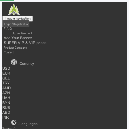
Toggle navigation
Login / Registration
F.A.Q
Advertisement
Add Your Banner
SUPER VIP & VIP prices
Product Compare
Contact
- Currency
USD
EUR
GEL
TRY
AMD
AZN
UAH
BYN
RUB
AED
INR
- Languages